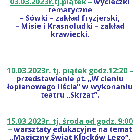
03.03.2023r.
tj.piątek –
wycieczki
tematyczne
– Sówki – zakład fryzjerski,
– Misie i Krasnoludki – zakład
krawiecki.
10.03.2023r. tj. piątek godz.12:20
–
przedstawienie pt. „W cieniu
łopianowego liścia” w wykonaniu
teatru „Skrzat”.
15.03.2023r. tj. środa od godz. 9:00
–
warsztaty edukacyjne na temat
„Magiczny Świat Klocków Lego”.