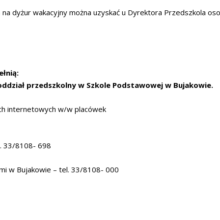
cka na dyżur wakacyjny można uzyskać u Dyrektora Przedszkola oso
łnią:
 oddział przedszkolny w Szkole Podstawowej w Bujakowie.
ch internetowych w/w placówek
l. 33/8108- 698
i w Bujakowie – tel. 33/8108- 000